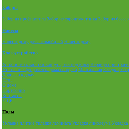
Заборы
Забор из профнастила
Забор из евроштакетника
Забор из бессер
Навесы
Навес к дому для автомобилей
Навес к дому
Благоустройство
Устройство отмостки вокруг дома под ключ
Веранда пристроен
Утепление фундамента дома снаружи
Мангальная
Беседки
Устр
Дорожка к дому
Цены
О доме
Портфолио
Контакты
ЕЩЕ
Полы
Укладка плитки
Укладка ламината
Укладка линолеума
Укладка