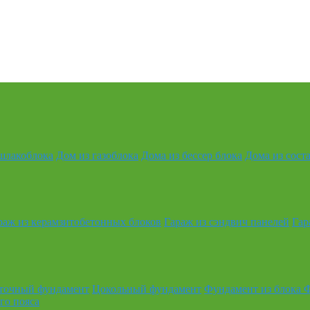
шлакоблока
Дом из газоблока
Дома из бессер блока
Дома из сост
раж из керамзитобетонных блоков
Гараж из сэндвич панелей
Гар
точный фундамент
Цокольный фундамент
Фундамент из блока 
го пояса