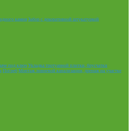
родного камня
Забор с декоративной штукатуркой
даче под ключ
Укладка тротуарной плитки, брусчатки
а
Погреб
Монтаж ливневой канализации, дренаж на участке