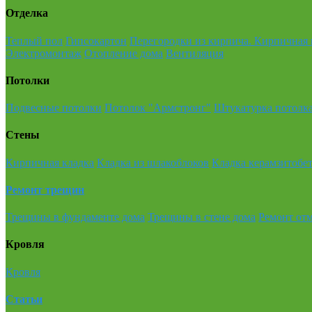
Отделка
Теплый пол
Гипсокартон
Перегородки из кирпича. Кирпичная 
Электромонтаж
Отопление дома
Вентиляция
Потолки
Подвесные потолки
Потолок "Армстронг"
Штукатурка потолк
Стены
Кирпичная кладка
Кладка из шлакоблоков
Кладка керамзитобе
Ремонт трещин
Трещины в фундаменте дома
Трещины в стене дома
Ремонт отм
Кровля
Кровля
Статьи