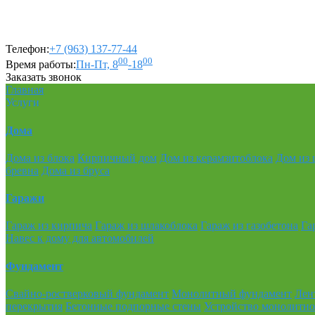
Телефон:
+7 (963) 137-77-44
00
00
Время работы:
Пн-Пт, 8
-18
Заказать звонок
Главная
Услуги
Дома
Дома из блока
Кирпичный дом
Дом из керамзитоблока
Дом из 
бревна
Дома из бруса
Гаражи
Гараж из кирпича
Гараж из шлакоблока
Гараж из газобетона
Га
Навес к дому для автомобилей
Фундамент
Свайно-ростверковый фундамент
Монолитный фундамент
Лен
перекрытия
Бетонные подпорные стены
Устройство монолитно