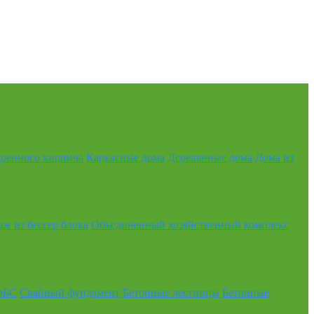
аренного кирпича
Каркасные дома
Деревянные дома
Дома из
аж из бессер блока
Объединенный хозяйственный комплекс
ФБС
Свайный фундамент
Бетонные лестницы
Бетонные