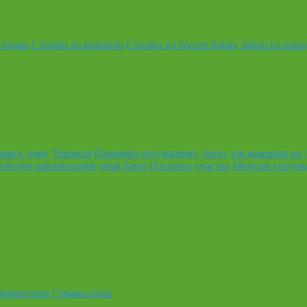
 блока
Столбы из кирпича
Столбы из бессер блока
Забор из при
ная к дому
Террасы
Парковка под машину
Заезд для машины на 
ойство канализаций дома
Бани
Отсыпка участка
Монтаж септик
 ковролина
Стяжка пола