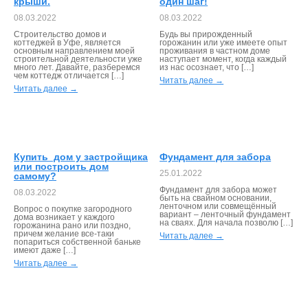
крыши.
один шаг!
08.03.2022
08.03.2022
Строительство домов и
Будь вы прирожденный
коттеджей в Уфе, является
горожанин или уже имеете опыт
основным направлением моей
проживания в частном доме
строительной деятельности уже
наступает момент, когда каждый
много лет. Давайте, разберемся
из нас осознает, что […]
чем коттедж отличается […]
Читать далее →
Читать далее →
Купить дом у застройщика
Фундамент для забора
или построить дом
25.01.2022
самому?
Фундамент для забора может
08.03.2022
быть на свайном основании,
ленточном или совмещённый
Вопрос о покупке загородного
вариант – ленточный фундамент
дома возникает у каждого
на сваях. Для начала позволю […]
горожанина рано или поздно,
причем желание все-таки
Читать далее →
попариться собственной баньке
имеют даже […]
Читать далее →